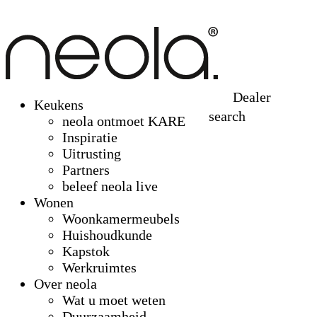
Dealer
Keukens
search
neola ontmoet KARE
Inspiratie
Uitrusting
Partners
beleef neola live
Wonen
Woonkamermeubels
Huishoudkunde
Kapstok
Werkruimtes
Over neola
Wat u moet weten
Duurzaamheid