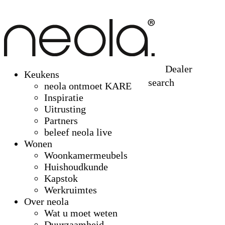
Dealer
Keukens
search
neola ontmoet KARE
Inspiratie
Uitrusting
Partners
beleef neola live
Wonen
Woonkamermeubels
Huishoudkunde
Kapstok
Werkruimtes
Over neola
Wat u moet weten
Duurzaamheid