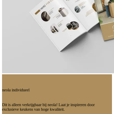
neola individueel
Dit is alleen verkrijgbaar bij neola! Laat je inspireren door
exclusieve keukens van hoge kwaliteit.