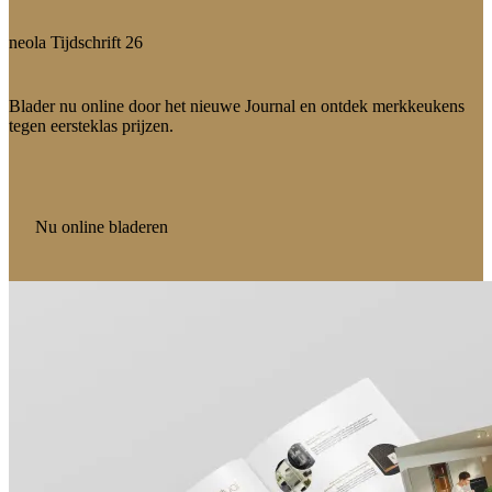
neola Tijdschrift 26
Blader nu online door het nieuwe Journal en ontdek merkkeukens
tegen eersteklas prijzen.
Nu online bladeren