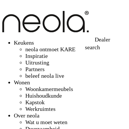
Dealer
Keukens
search
neola ontmoet KARE
Inspiratie
Uitrusting
Partners
beleef neola live
Wonen
Woonkamermeubels
Huishoudkunde
Kapstok
Werkruimtes
Over neola
Wat u moet weten
Duurzaamheid