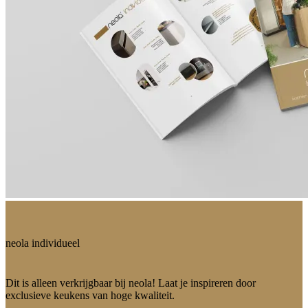
neola individueel
Dit is alleen verkrijgbaar bij neola! Laat je inspireren door
exclusieve keukens van hoge kwaliteit.