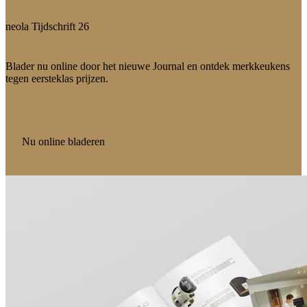
neola Tijdschrift 26
Blader nu online door het nieuwe Journal en ontdek merkkeukens
tegen eersteklas prijzen.
Nu online bladeren