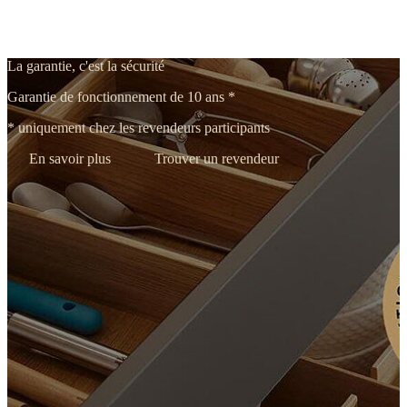
r
La garantie, c'est la sécurité
Garantie de fonctionnement de 10 ans *
* uniquement chez les revendeurs participants
En savoir plus
Trouver un revendeur