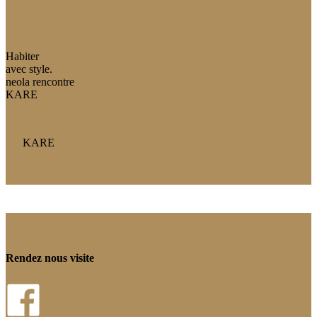
Habiter
avec style.
neola rencontre
KARE
KARE
Rendez nous visite