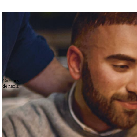
Cuisines
de neola