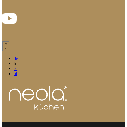
fr
de
fr
es
nl