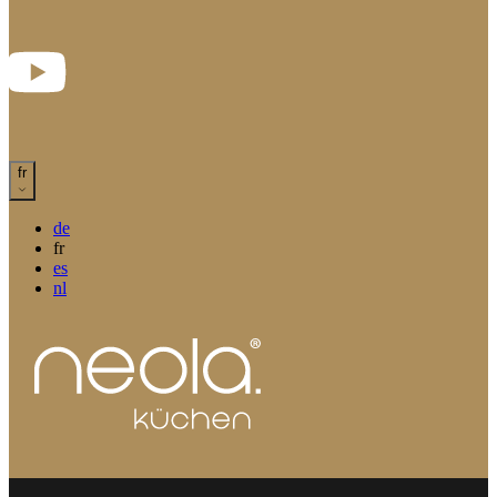
fr
de
fr
es
nl