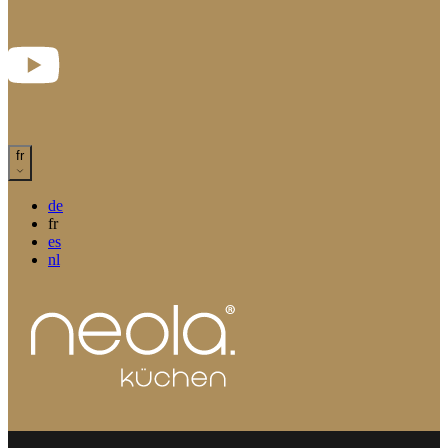
fr
de
fr
es
nl